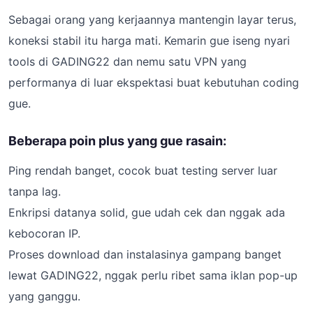
Sebagai orang yang kerjaannya mantengin layar terus,
koneksi stabil itu harga mati. Kemarin gue iseng nyari
tools di GADING22 dan nemu satu VPN yang
performanya di luar ekspektasi buat kebutuhan coding
gue.
Beberapa poin plus yang gue rasain:
Ping rendah banget, cocok buat testing server luar
tanpa lag.
Enkripsi datanya solid, gue udah cek dan nggak ada
kebocoran IP.
Proses download dan instalasinya gampang banget
lewat GADING22, nggak perlu ribet sama iklan pop-up
yang ganggu.