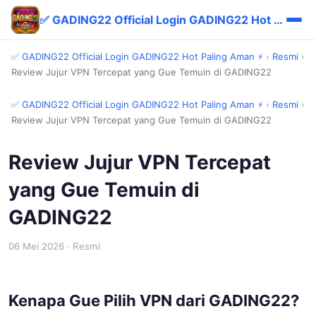
✅ GADING22 Official Login GADING22 Hot Paling Aman ⚡
✅ GADING22 Official Login GADING22 Hot Paling Aman ⚡
›
Resmi
›
Review Jujur VPN Tercepat yang Gue Temuin di GADING22
✅ GADING22 Official Login GADING22 Hot Paling Aman ⚡
›
Resmi
›
Review Jujur VPN Tercepat yang Gue Temuin di GADING22
Review Jujur VPN Tercepat
yang Gue Temuin di
GADING22
06 Mei 2026
· Resmi
Kenapa Gue Pilih VPN dari GADING22?