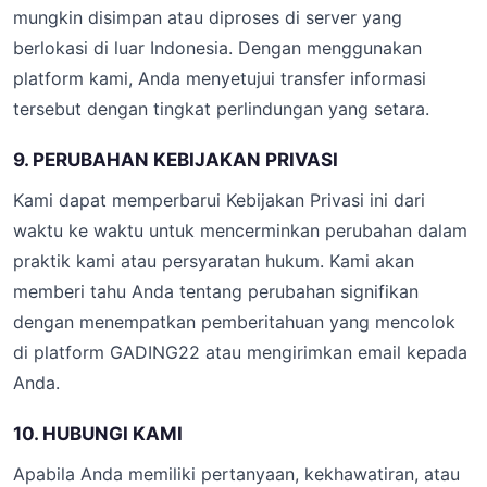
mungkin disimpan atau diproses di server yang
berlokasi di luar Indonesia. Dengan menggunakan
platform kami, Anda menyetujui transfer informasi
tersebut dengan tingkat perlindungan yang setara.
9. PERUBAHAN KEBIJAKAN PRIVASI
Kami dapat memperbarui Kebijakan Privasi ini dari
waktu ke waktu untuk mencerminkan perubahan dalam
praktik kami atau persyaratan hukum. Kami akan
memberi tahu Anda tentang perubahan signifikan
dengan menempatkan pemberitahuan yang mencolok
di platform GADING22 atau mengirimkan email kepada
Anda.
10. HUBUNGI KAMI
Apabila Anda memiliki pertanyaan, kekhawatiran, atau