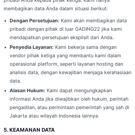
pribadi Anda kepada pihak ketiga. Kami hanya
membagikan data Anda dalam situasi berikut:
Dengan Persetujuan:
Kami akan membagikan data
pribadi dengan pihak di luar GADING22 jika kami
mendapatkan persetujuan eksplisit dari Anda.
Penyedia Layanan:
Kami bekerja sama dengan
vendor pihak ketiga yang membantu kami dalam
operasional platform, seperti layanan hosting dan
analisis data, dengan kewajiban menjaga kerahasiaan
data.
Alasan Hukum:
Kami dapat mengungkapkan
informasi Anda jika diwajibkan oleh hukum, perintah
pengadilan, atau permintaan pemerintah yang sah di
Jakarta atau wilayah Indonesia lainnya.
5. KEAMANAN DATA