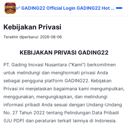
✅ GADING22 Official Login GADING22 Hot Paling Aman ⚡
Kebijakan Privasi
Terakhir diperbarui: 2026-08-06
KEBIJAKAN PRIVASI GADING22
PT. Gading Inovasi Nusantara ("Kami") berkomitmen
untuk melindungi dan menghormati privasi Anda
sebagai pengguna platform GADING22. Kebijakan
Privasi ini menjelaskan bagaimana kami mengumpulkan,
menggunakan, mengungkapkan, dan melindungi
informasi pribadi Anda sesuai dengan Undang-Undang
No. 27 Tahun 2022 tentang Pelindungan Data Pribadi
(UU PDP) dan peraturan terkait lainnya di Indonesia.