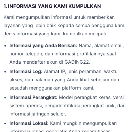
1. INFORMASI YANG KAMI KUMPULKAN
Kami mengumpulkan informasi untuk memberikan
layanan yang lebih baik kepada semua pengguna kami.
Jenis informasi yang kami kumpulkan meliputi:
Informasi yang Anda Berikan:
Nama, alamat email,
nomor telepon, dan informasi profil lainnya saat
Anda mendaftar akun di GADING22.
Informasi Log:
Alamat IP, jenis peramban, waktu
akses, dan halaman yang Anda lihat sebelum dan
sesudah menggunakan platform kami.
Informasi Perangkat:
Model perangkat keras, versi
sistem operasi, pengidentifikasi perangkat unik, dan
informasi jaringan seluler.
Informasi Lokasi:
Kami mungkin mengumpulkan
informasi lokasi geografis Anda secara kasar