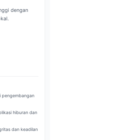
inggi dengan
kal.
lai pengembangan
likasi hiburan dan
ritas dan keadilan