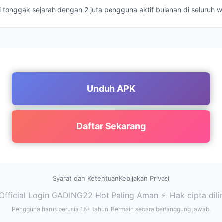
tonggak sejarah dengan 2 juta pengguna aktif bulanan di seluruh w
Unduh APK
Daftar Sekarang
Syarat dan Ketentuan
Kebijakan Privasi
ficial Login GADING22 Hot Paling Aman ⚡. Hak cipta dili
Pengguna harus berusia 18+ tahun. Bermain secara bertanggung jawab.